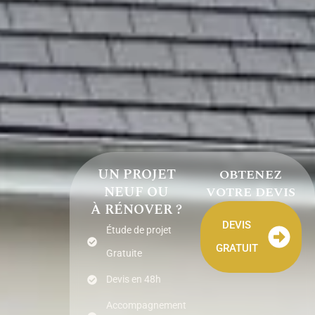
UN PROJET
OBTENEZ
NEUF OU
VOTRE DEVIS
À RÉNOVER ?
DEVIS
Étude de projet
GRATUIT
Gratuite
Devis en 48h
Accompagnement