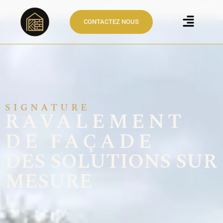
Ravalement de Façade à
CONTACTEZ NOUS
Lisieux & Deauville
SIGNATURE
RAVALEMENT
DE FAÇADE
DES SOLUTIONS SUR
MESURE